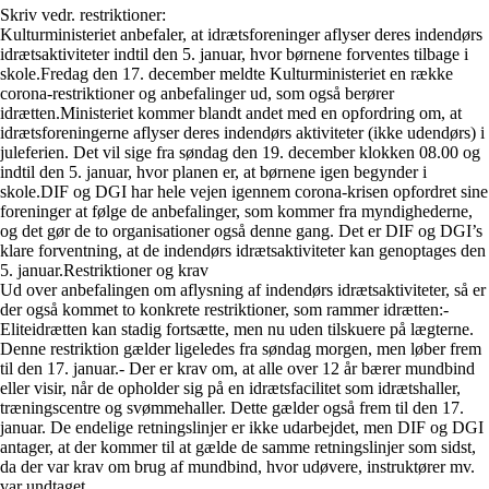
Skriv vedr. restriktioner:
Kulturministeriet anbefaler, at idrætsforeninger aflyser deres indendørs
idrætsaktiviteter indtil den 5. januar, hvor børnene forventes tilbage i
skole.Fredag den 17. december meldte Kulturministeriet en række
corona-restriktioner og anbefalinger ud, som også berører
idrætten.Ministeriet kommer blandt andet med en opfordring om, at
idrætsforeningerne aflyser deres indendørs aktiviteter (ikke udendørs) i
juleferien. Det vil sige fra søndag den 19. december klokken 08.00 og
indtil den 5. januar, hvor planen er, at børnene igen begynder i
skole.DIF og DGI har hele vejen igennem corona-krisen opfordret sine
foreninger at følge de anbefalinger, som kommer fra myndighederne,
og det gør de to organisationer også denne gang. Det er DIF og DGI’s
klare forventning, at de indendørs idrætsaktiviteter kan genoptages den
5. januar.Restriktioner og krav
Ud over anbefalingen om aflysning af indendørs idrætsaktiviteter, så er
der også kommet to konkrete restriktioner, som rammer idrætten:-
Eliteidrætten kan stadig fortsætte, men nu uden tilskuere på lægterne.
Denne restriktion gælder ligeledes fra søndag morgen, men løber frem
til den 17. januar.- Der er krav om, at alle over 12 år bærer mundbind
eller visir, når de opholder sig på en idrætsfacilitet som idrætshaller,
træningscentre og svømmehaller. Dette gælder også frem til den 17.
januar. De endelige retningslinjer er ikke udarbejdet, men DIF og DGI
antager, at der kommer til at gælde de samme retningslinjer som sidst,
da der var krav om brug af mundbind, hvor udøvere, instruktører mv.
var undtaget.