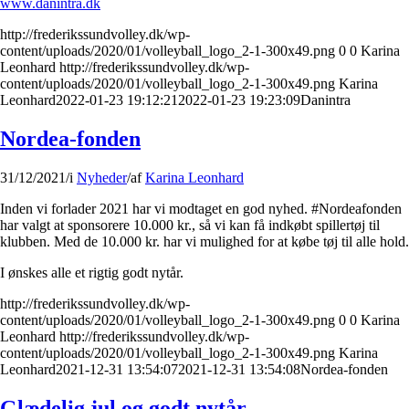
www.danintra.dk
http://frederikssundvolley.dk/wp-
content/uploads/2020/01/volleyball_logo_2-1-300x49.png
0
0
Karina
Leonhard
http://frederikssundvolley.dk/wp-
content/uploads/2020/01/volleyball_logo_2-1-300x49.png
Karina
Leonhard
2022-01-23 19:12:21
2022-01-23 19:23:09
Danintra
Nordea-fonden
31/12/2021
/
i
Nyheder
/
af
Karina Leonhard
Inden vi forlader 2021 har vi modtaget en god nyhed. #Nordeafonden
har valgt at sponsorere 10.000 kr., så vi kan få indkøbt spillertøj til
klubben. Med de 10.000 kr. har vi mulighed for at købe tøj til alle hold.
I ønskes alle et rigtig godt nytår.
http://frederikssundvolley.dk/wp-
content/uploads/2020/01/volleyball_logo_2-1-300x49.png
0
0
Karina
Leonhard
http://frederikssundvolley.dk/wp-
content/uploads/2020/01/volleyball_logo_2-1-300x49.png
Karina
Leonhard
2021-12-31 13:54:07
2021-12-31 13:54:08
Nordea-fonden
Glædelig jul og godt nytår