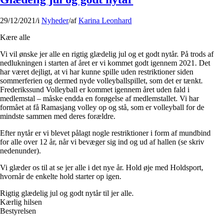
29/12/2021
/
i
Nyheder
/
af
Karina Leonhard
Kære alle
Vi vil ønske jer alle en rigtig glædelig jul og et godt nytår. På trods af
nedlukningen i starten af året er vi kommet godt igennem 2021. Det
har været dejligt, at vi har kunne spille uden restriktioner siden
sommerferien og dermed nyde volleyballspillet, som det er tænkt.
Frederikssund Volleyball er kommet igennem året uden fald i
medlemstal – måske endda en forøgelse af medlemstallet. Vi har
formået at få Ramasjang volley op og stå, som er volleyball for de
mindste sammen med deres forældre.
Efter nytår er vi blevet pålagt nogle restriktioner i form af mundbind
for alle over 12 år, når vi bevæger sig ind og ud af hallen (se skriv
nedenunder).
Vi glæder os til at se jer alle i det nye år. Hold øje med Holdsport,
hvornår de enkelte hold starter op igen.
Rigtig glædelig jul og godt nytår til jer alle.
Kærlig hilsen
Bestyrelsen