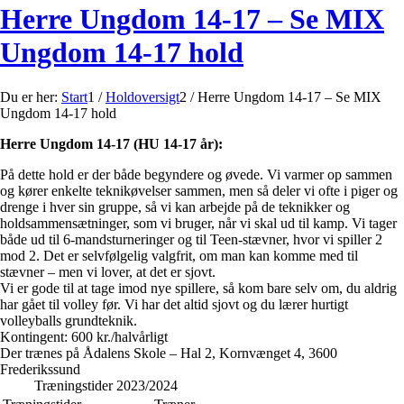
Herre Ungdom 14-17 – Se MIX
Ungdom 14-17 hold
Du er her:
Start
1
/
Holdoversigt
2
/
Herre Ungdom 14-17 – Se MIX
Ungdom 14-17 hold
Herre Ungdom 14-17 (HU 14-17 år):
På dette hold er der både begyndere og øvede. Vi varmer op sammen
og kører enkelte teknikøvelser sammen, men så deler vi ofte i piger og
drenge i hver sin gruppe, så vi kan arbejde på de teknikker og
holdsammensætninger, som vi bruger, når vi skal ud til kamp. Vi tager
både ud til 6-mandsturneringer og til Teen-stævner, hvor vi spiller 2
mod 2. Det er selvfølgelig valgfrit, om man kan komme med til
stævner – men vi lover, at det er sjovt.
Vi er gode til at tage imod nye spillere, så kom bare selv om, du aldrig
har gået til volley før. Vi har det altid sjovt og du lærer hurtigt
volleyballs grundteknik.
Kontingent: 600 kr./halvårligt
Der trænes på Ådalens Skole – Hal 2, Kornvænget 4, 3600
Frederikssund
Træningstider 2023/2024