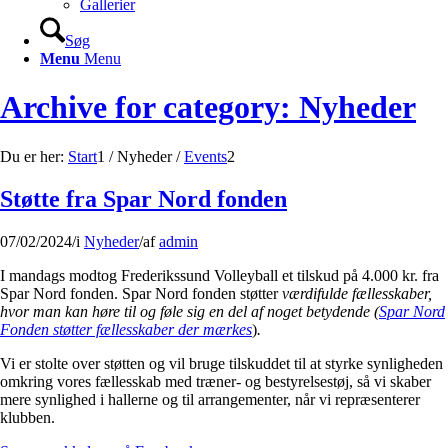
Gallerier
Søg
Menu
Menu
Archive for category: Nyheder
Du er her:
Start
1
/
Nyheder
/
Events
2
Støtte fra Spar Nord fonden
07/02/2024
/
i
Nyheder
/
af
admin
I mandags modtog Frederikssund Volleyball et tilskud på 4.000 kr. fra
Spar Nord fonden. Spar Nord fonden støtter
værdifulde fællesskaber,
hvor man kan høre til og føle sig en del af noget betydende (
Spar Nord
Fonden støtter fællesskaber der mærkes
)
.
Vi er stolte over støtten og vil bruge tilskuddet til at styrke synligheden
omkring vores fællesskab med træner- og bestyrelsestøj, så vi skaber
mere synlighed i hallerne og til arrangementer, når vi repræsenterer
klubben.