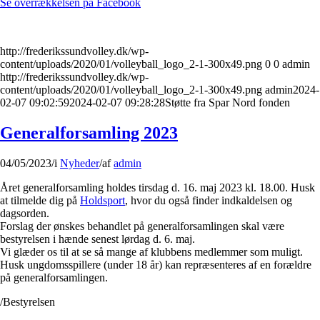
Se overrækkelsen på Facebook
http://frederikssundvolley.dk/wp-
content/uploads/2020/01/volleyball_logo_2-1-300x49.png
0
0
admin
http://frederikssundvolley.dk/wp-
content/uploads/2020/01/volleyball_logo_2-1-300x49.png
admin
2024-
02-07 09:02:59
2024-02-07 09:28:28
Støtte fra Spar Nord fonden
Generalforsamling 2023
04/05/2023
/
i
Nyheder
/
af
admin
Året generalforsamling holdes tirsdag d. 16. maj 2023 kl. 18.00. Husk
at tilmelde dig på
Holdsport
, hvor du også finder indkaldelsen og
dagsorden.
Forslag der ønskes behandlet på generalforsamlingen skal være
bestyrelsen i hænde senest lørdag d. 6. maj.
Vi glæder os til at se så mange af klubbens medlemmer som muligt.
Husk ungdomsspillere (under 18 år) kan repræsenteres af en forældre
på generalforsamlingen.
/Bestyrelsen