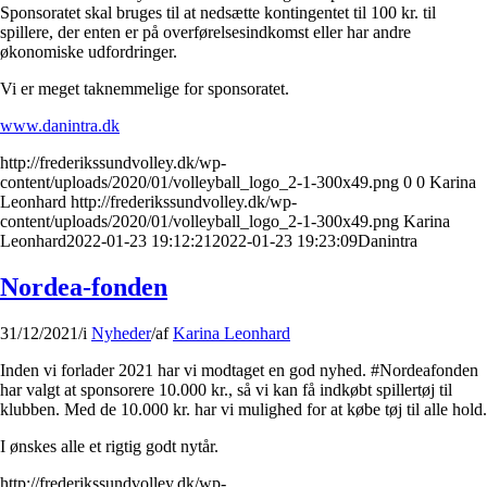
Sponsoratet skal bruges til at nedsætte kontingentet til 100 kr. til
spillere, der enten er på overførelsesindkomst eller har andre
økonomiske udfordringer.
Vi er meget taknemmelige for sponsoratet.
www.danintra.dk
http://frederikssundvolley.dk/wp-
content/uploads/2020/01/volleyball_logo_2-1-300x49.png
0
0
Karina
Leonhard
http://frederikssundvolley.dk/wp-
content/uploads/2020/01/volleyball_logo_2-1-300x49.png
Karina
Leonhard
2022-01-23 19:12:21
2022-01-23 19:23:09
Danintra
Nordea-fonden
31/12/2021
/
i
Nyheder
/
af
Karina Leonhard
Inden vi forlader 2021 har vi modtaget en god nyhed. #Nordeafonden
har valgt at sponsorere 10.000 kr., så vi kan få indkøbt spillertøj til
klubben. Med de 10.000 kr. har vi mulighed for at købe tøj til alle hold.
I ønskes alle et rigtig godt nytår.
http://frederikssundvolley.dk/wp-