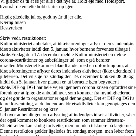
Vi glæder os til at se jer alle i det nye år. Hold øje med Holdsport,
hvornår de enkelte hold starter op igen.
Rigtig glædelig jul og godt nytår til jer alle.
Kærlig hilsen
Bestyrelsen
Skriv vedr. restriktioner:
Kulturministeriet anbefaler, at idrætsforeninger aflyser deres indendørs
idrætsaktiviteter indtil den 5. januar, hvor børnene forventes tilbage i
skole.Fredag den 17. december meldte Kulturministeriet en række
corona-restriktioner og anbefalinger ud, som også berører
idrætten.Ministeriet kommer blandt andet med en opfordring om, at
idrætsforeningerne aflyser deres indendørs aktiviteter (ikke udendørs) i
juleferien. Det vil sige fra søndag den 19. december klokken 08.00 og
indtil den 5. januar, hvor planen er, at børnene igen begynder i
skole.DIF og DGI har hele vejen igennem corona-krisen opfordret sine
foreninger at følge de anbefalinger, som kommer fra myndighederne,
og det gør de to organisationer også denne gang. Det er DIF og DGI’s
klare forventning, at de indendørs idrætsaktiviteter kan genoptages den
5. januar.Restriktioner og krav
Ud over anbefalingen om aflysning af indendørs idrætsaktiviteter, så er
der også kommet to konkrete restriktioner, som rammer idrætten:-
Eliteidrætten kan stadig fortsætte, men nu uden tilskuere på lægterne.
Denne restriktion gælder ligeledes fra søndag morgen, men løber frem