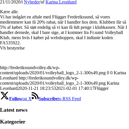
21/11/2020
/
i
Nyheder
/
af
Karina Leonhard
Kære alle.
Vi har indgået en aftale med Flügger Frederikssund, så vores
medlemmere kan få 20% rabat, når I handler hos dem. Klubben får så
5% af købet. Så støt endelig så vi kan få lidt penge i klubkassen. Når I
handler dernede, skal I bare sige, at I kommer fra Fr.sund Volleyball
Klub, mens hvis I køber på webshoppen, skal I indtaste koden
FA535922.
Vh bestyrelse
http://frederikssundvolley.dk/wp-
content/uploads/2020/01/volleyball_logo_2-1-300x49.png
0
0
Karina
Leonhard
http://frederikssundvolley.dk/wp-
content/uploads/2020/01/volleyball_logo_2-1-300x49.png
Karina
Leonhard
2020-11-21 18:23:53
2021-02-01 17:40:17
Flügger
Follow
on X
Subscribe
to RSS Feed
Latest news
Kategorier