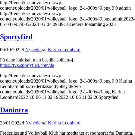
http://frederikssundvolley.dk/wp-
content/uploads/2020/01/volleyball_logo_2-1-300x49.png
0
0
admin
http://frederikssundvolley.dk/wp-
content/uploads/2020/01/volleyball_logo_2-1-300x49.png
admin
2023-
05-04 09:29:05
2023-05-04 09:49:18
Generalforsamling 2023
Sportyfied
06/10/2022
/
i
Nyheder
/
af
Karina Leonhard
På dette link kan man bestille spillertøj
https://fvk.sportyfied.com/da
http://frederikssundvolley.dk/wp-
content/uploads/2020/01/volleyball_logo_2-1-300x49.png
0
0
Karina
Leonhard
http://frederikssundvolley.dk/wp-
content/uploads/2020/01/volleyball_logo_2-1-300x49.png
Karina
Leonhard
2022-10-06 11:02:19
2022-10-06 11:02:20
Sportyfied
Danintra
23/01/2022
/
i
Nyheder
/
af
Karina Leonhard
Frederikssund Volleyball Klub har modtaget et sponsorat fra Danintra.