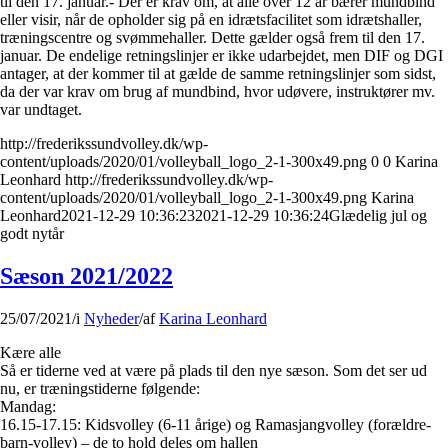
til den 17. januar.- Der er krav om, at alle over 12 år bærer mundbind
eller visir, når de opholder sig på en idrætsfacilitet som idrætshaller,
træningscentre og svømmehaller. Dette gælder også frem til den 17.
januar. De endelige retningslinjer er ikke udarbejdet, men DIF og DGI
antager, at der kommer til at gælde de samme retningslinjer som sidst,
da der var krav om brug af mundbind, hvor udøvere, instruktører mv.
var undtaget.
http://frederikssundvolley.dk/wp-
content/uploads/2020/01/volleyball_logo_2-1-300x49.png
0
0
Karina
Leonhard
http://frederikssundvolley.dk/wp-
content/uploads/2020/01/volleyball_logo_2-1-300x49.png
Karina
Leonhard
2021-12-29 10:36:23
2021-12-29 10:36:24
Glædelig jul og
godt nytår
Sæson 2021/2022
25/07/2021
/
i
Nyheder
/
af
Karina Leonhard
Kære alle
Så er tiderne ved at være på plads til den nye sæson. Som det ser ud
nu, er træningstiderne følgende:
Mandag:
16.15-17.15: Kidsvolley (6-11 årige) og Ramasjangvolley (forældre-
barn-volley) – de to hold deles om hallen