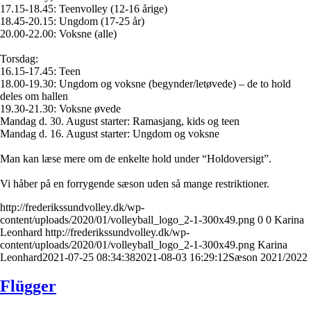
17.15-18.45: Teenvolley (12-16 årige)
18.45-20.15: Ungdom (17-25 år)
20.00-22.00: Voksne (alle)
Torsdag:
16.15-17.45: Teen
18.00-19.30: Ungdom og voksne (begynder/letøvede) – de to hold
deles om hallen
19.30-21.30: Voksne øvede
Mandag d. 30. August starter: Ramasjang, kids og teen
Mandag d. 16. August starter: Ungdom og voksne
Man kan læse mere om de enkelte hold under “Holdoversigt”.
Vi håber på en forrygende sæson uden så mange restriktioner.
http://frederikssundvolley.dk/wp-
content/uploads/2020/01/volleyball_logo_2-1-300x49.png
0
0
Karina
Leonhard
http://frederikssundvolley.dk/wp-
content/uploads/2020/01/volleyball_logo_2-1-300x49.png
Karina
Leonhard
2021-07-25 08:34:38
2021-08-03 16:29:12
Sæson 2021/2022
Flügger