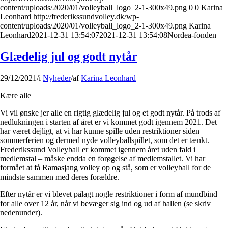
content/uploads/2020/01/volleyball_logo_2-1-300x49.png
0
0
Karina
Leonhard
http://frederikssundvolley.dk/wp-
content/uploads/2020/01/volleyball_logo_2-1-300x49.png
Karina
Leonhard
2021-12-31 13:54:07
2021-12-31 13:54:08
Nordea-fonden
Glædelig jul og godt nytår
29/12/2021
/
i
Nyheder
/
af
Karina Leonhard
Kære alle
Vi vil ønske jer alle en rigtig glædelig jul og et godt nytår. På trods af
nedlukningen i starten af året er vi kommet godt igennem 2021. Det
har været dejligt, at vi har kunne spille uden restriktioner siden
sommerferien og dermed nyde volleyballspillet, som det er tænkt.
Frederikssund Volleyball er kommet igennem året uden fald i
medlemstal – måske endda en forøgelse af medlemstallet. Vi har
formået at få Ramasjang volley op og stå, som er volleyball for de
mindste sammen med deres forældre.
Efter nytår er vi blevet pålagt nogle restriktioner i form af mundbind
for alle over 12 år, når vi bevæger sig ind og ud af hallen (se skriv
nedenunder).